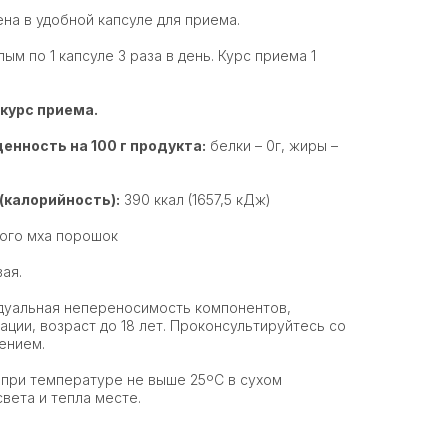
на в удобной капсуле для приема.
ым по 1 капсуле 3 раза в день. Курс приема 1
 курс приема.
енность на 100 г продукта:
белки – 0г, жиры –
(калорийность):
390 ккал (1657,5 кДж)
ого мха порошок
ая.
дуальная непереносимость компонентов,
ции, возраст до 18 лет. Проконсультируйтесь со
ением.
при температуре не выше 25ºС в сухом
вета и тепла месте.