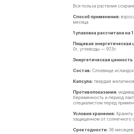
Вся польза растения сохране
Способ применения:
взросл
месяца.
1 упаковка рассчитана на 1
Пищевая энергетическая ц
0г, углеводы — 97,5г.
Энергетическая ценность 
Состав:
Слоевище исландск
Капсула:
твердая желатинов
Противопоказания:
индиви
беременность и период лакта
специалистом перед примен
Условия хранения:
Хранить 
защищенном от солнечного с
Срок годности:
36 месяцев.