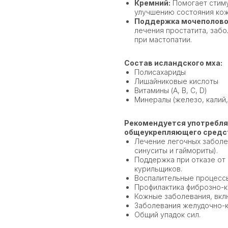
Кремний:
Помогает стиму
улучшению состояния кож
Поддержка мочеполово
лечения простатита, заб
при мастопатии.
Состав исландского мха:
Полисахариды
Лишайниковые кислоты
Витамины (A, B, C, D)
Минералы (железо, калий,
Рекомендуется употреблят
общеукрепляющего средст
Лечение легочных заболев
синуситы и гаймориты).
Поддержка при отказе от 
курильщиков.
Воспалительные процессы
Профилактика фиброзно-к
Кожные заболевания, вкл
Заболевания желудочно-к
Общий упадок сил.