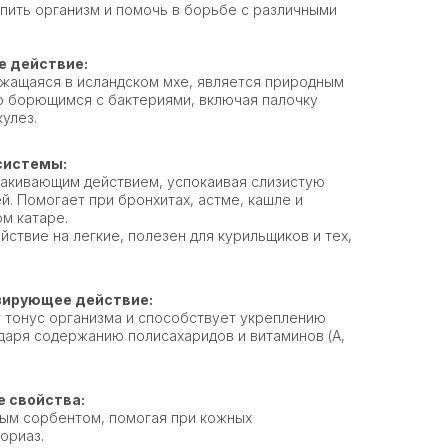
пить организм и помочь в борьбе с различными
 действие:
ржащаяся в исландском мхе, является природным
о борющимся с бактериями, включая палочку
улез.
системы:
акивающим действием, успокаивая слизистую
й. Помогает при бронхитах, астме, кашле и
м катаре.
твие на легкие, полезен для курильщиков и тех,
зирующее действие:
 тонус организма и способствует укреплению
даря содержанию полисахаридов и витаминов (A,
 свойства:
ым сорбентом, помогая при кожных
ориаз.