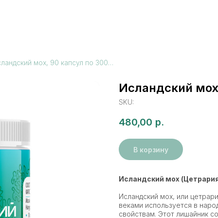
Исландский мох, 90 капсул по 300 мг
Исландский мох,
SKU:
480,00
р.
В корзину
Исландский мох (Цетрария
Исландский мох, или цетрари
веками используется в нар
свойствам. Этот лишайник с