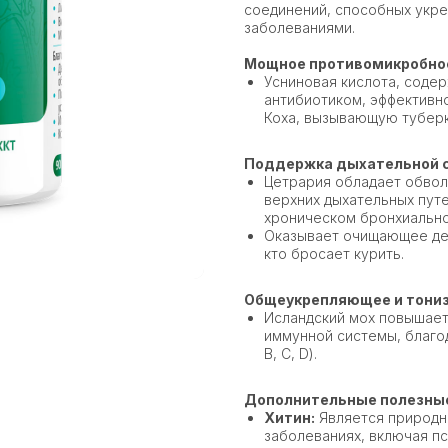
соединений, способных укре
заболеваниями.
Мощное противомикробное
Усниновая кислота, соде
антибиотиком, эффективн
Коха, вызывающую туберк
Поддержка дыхательной 
Цетрария обладает обвол
верхних дыхательных путе
хроническом бронхиально
Оказывает очищающее дейс
кто бросает курить.
Общеукрепляющее и тони
Исландский мох повышает
иммунной системы, благо
B, C, D).
Дополнительные полезные
Хитин:
Является природн
заболеваниях, включая пс