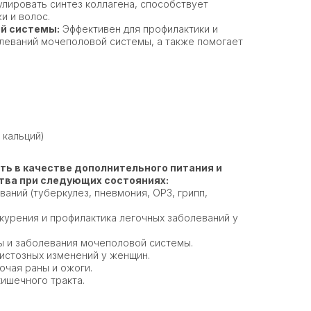
лировать синтез коллагена, способствует
и и волос.
й системы:
Эффективен для профилактики и
олеваний мочеполовой системы, а также помогает
 кальций)
ь в качестве дополнительного питания и
ва при следующих состояниях:
аний (туберкулез, пневмония, ОРЗ, грипп,
курения и профилактика легочных заболеваний у
 и заболевания мочеполовой системы.
истозных изменений у женщин.
ючая раны и ожоги.
ишечного тракта.