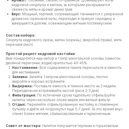
Аромат:
Сложный, смолисто-травяной. Доминируют ноты
кедровой скорлупы и калгана, за которыми раскрывается
свежесть мяты и аромат диких трав.
Вкус:
Мощный, терпкий, согревающий. Начинается с уверенной
древесно-ореховой ноты, переходит в пряную середину и
завершается долгим, освежающим мятным послевкусием.
Состав набора:
Скорлупа кедрового ореха, калган (корень), зверобой (трава), мята
перечная (лист).
Простой рецепт кедровой настойки
Вам понадобится наш набор и 1 литр алкогольной основы (самогон
двойной перегонки, водка) крепостью 40-45%.
Настаивание:
Все содержимое пакета пересыпьте в емкость
для настаивания.
Заливка:
Залейте 1 литром алкогольной основы, плотно
закройте и хорошо встряхните.
Выдержка:
Поставьте емкость в темное место на 2 недели.
Периодически встряхивайте настой (раз в 2-3 дня).
Фильтрация:
По истечении срока тщательно отфильтруйте
напиток через несколько слоев марли или ватный фильтр.
Отдых:
Перелейте отфильтрованную настойку в стеклянную
бутылку и дайте ей «отдохнуть» еще 5-7 дней. За это время вкус
станет более мягким, сбалансированным и гармоничным.
Совет от мастера:
Напиток получается терпким и горьковатым.