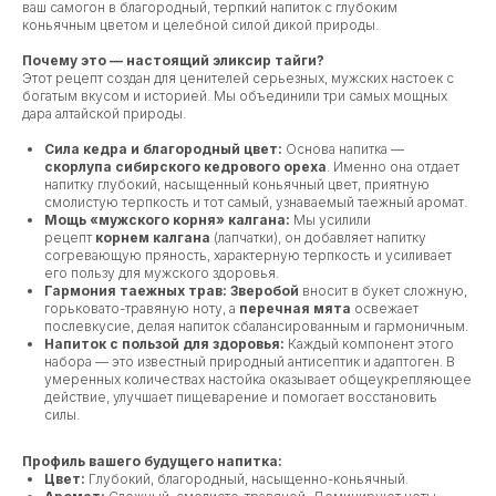
ваш самогон в благородный, терпкий напиток с глубоким
коньячным цветом и целебной силой дикой природы.
Почему это — настоящий эликсир тайги?
Этот рецепт создан для ценителей серьезных, мужских настоек с
богатым вкусом и историей. Мы объединили три самых мощных
дара алтайской природы.
Сила кедра и благородный цвет:
Основа напитка —
скорлупа сибирского кедрового ореха
. Именно она отдает
напитку глубокий, насыщенный коньячный цвет, приятную
смолистую терпкость и тот самый, узнаваемый таежный аромат.
Мощь «мужского корня» калгана:
Мы усилили
рецепт
корнем калгана
(лапчатки), он добавляет напитку
согревающую пряность, характерную терпкость и усиливает
его пользу для мужского здоровья.
Гармония таежных трав:
Зверобой
вносит в букет сложную,
горьковато-травяную ноту, а
перечная мята
освежает
послевкусие, делая напиток сбалансированным и гармоничным.
Напиток с пользой для здоровья:
Каждый компонент этого
набора — это известный природный антисептик и адаптоген. В
умеренных количествах настойка оказывает общеукрепляющее
действие, улучшает пищеварение и помогает восстановить
силы.
Профиль вашего будущего напитка:
Цвет:
Глубокий, благородный, насыщенно-коньячный.